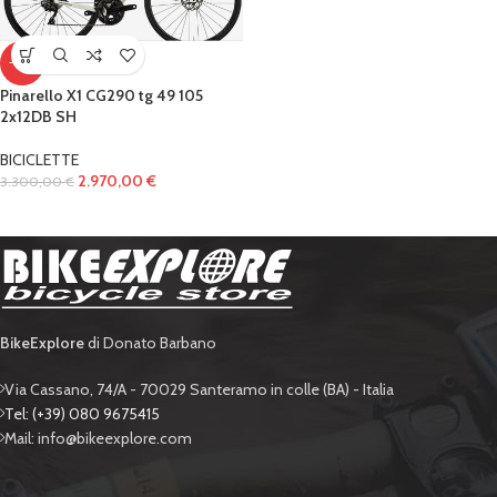
-10%
Pinarello X1 CG290 tg 49 105
2x12DB SH
BICICLETTE
2.970,00
€
3.300,00
€
BikeExplore
di Donato Barbano
Via Cassano, 74/A - 70029 Santeramo in colle (BA) - Italia
Tel: (+39) 080 9675415
Mail: info@bikeexplore.com