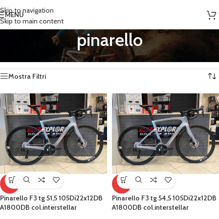
Skip to navigation
MENU
Skip to main content
pinarello
Home
/
Prodotti taggati “pinarello”
Visualizzazione di 5 risultati
Mostra Filtri
-5%
-5%
Pinarello F3 tg 51,5 105Di22x12DB
Pinarello F3 tg 54,5 105Di22x12DB
A1800DB col.interstellar
A1800DB col.interstellar