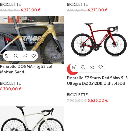
BICICLETTE
BICICLETTE
4.275,00
€
4.275,00
€
4.500,00
€
4.500,00
€
Pinarello DOGMA F tg 53 col.
-16%
Molten Sand
Pinarello F7 Starry Red Shiny 51,5
BICICLETTE
Ultegra Di2 2x12DB UltFst45DB
6.700,00
€
BICICLETTE
6.636,00
€
7.900,00
€