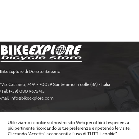
BikeExplore
di Donato Barbano
Via Cassano, 74/A - 70029 Santeramo in colle (BA) - Italia
Tel: (+39) 080 9675415
Mail: info@bikeexplore.com
BIKE EXPLORE
Utilizziamo i cookie sul nostro sito Web per offrirti l'esperienza
più pertinente ricordando le tue preferenze e ripetendo le visite.
SUPPORTO
Cliccando “Accetta”, acconsenti all'uso di TUTTI i cookie"