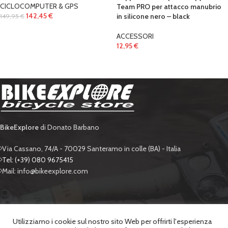
CICLOCOMPUTER & GPS
Team PRO per attacco manubrio
142,45
€
in silicone nero – black
149,95
€
ACCESSORI
12,95
€
BikeExplore
di Donato Barbano
Via Cassano, 74/A - 70029 Santeramo in colle (BA) - Italia
Tel: (+39) 080 9675415
Mail: info@bikeexplore.com
BIKE EXPLORE
Utilizziamo i cookie sul nostro sito Web per offrirti l'esperienza