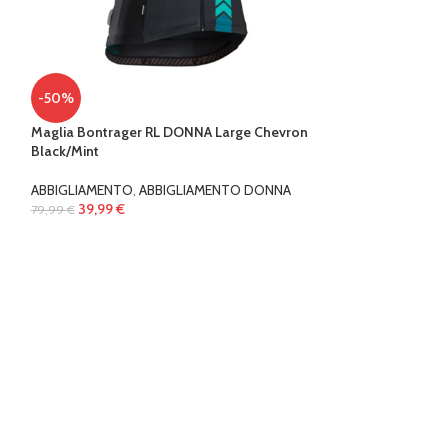
-50%
Maglia Bontrager RL DONNA Large Chevron
Black/Mint
ABBIGLIAMENTO
,
ABBIGLIAMENTO DONNA
39,99
€
79,99
€
-10%
NORTHWAVE CRYS
ABBIGLIAMENTO
44,99
€
49,99
€