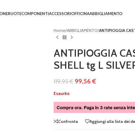
IONE
RUOTE
COMPONENTI
ACCESSORI
OFFICINA
ABBIGLIAMENTO
Home
/
ABBIGLIAMENTO
/
ANTIPIOGGIA CAST
ANTIPIOGGIA CA
SHELL tg L SILV
99,56
€
119,95
€
Esaurito
Confronta
Aggiungi alla lista dei d