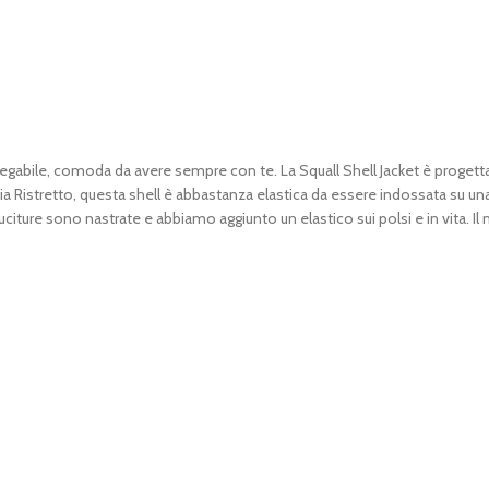
ipiegabile, comoda da avere sempre con te. La Squall Shell Jacket è progett
ia Ristretto, questa shell è abbastanza elastica da essere indossata su u
uciture sono nastrate e abbiamo aggiunto un elastico sui polsi e in vita. Il na