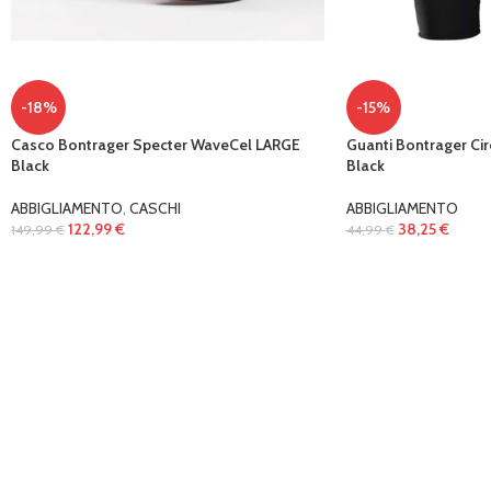
-18%
-15%
Casco Bontrager Specter WaveCel LARGE
Guanti Bontrager Cir
Black
Black
ABBIGLIAMENTO
,
CASCHI
ABBIGLIAMENTO
122,99
€
38,25
€
149,99
€
44,99
€