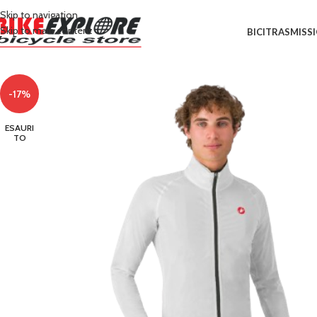
Skip to navigation
Skip to main content
BICI
TRASMISS
-17%
ESAURI
TO