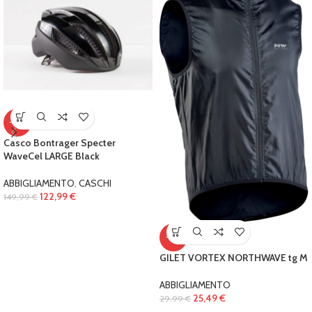
-18%
Casco Bontrager Specter
WaveCel LARGE Black
ABBIGLIAMENTO
,
CASCHI
122,99
€
149,99
€
-15%
GILET VORTEX NORTHWAVE tg M
ABBIGLIAMENTO
25,49
€
29,99
€