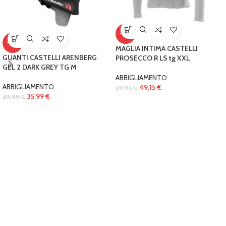
-18%
-10%
MAGLIA INTIMA CASTELLI
GUANTI CASTELLI ARENBERG
PROSECCO R LS tg XXL
GEL 2 DARK GREY TG M
ABBIGLIAMENTO
ABBIGLIAMENTO
49,15
€
59,95
€
35,99
€
39,99
€