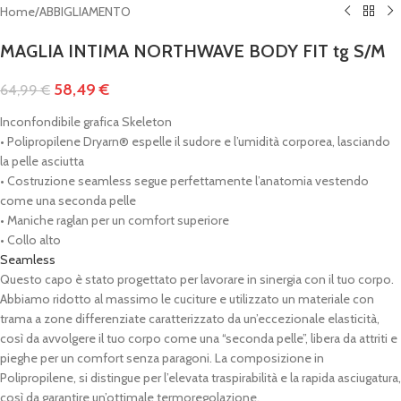
Home
/
ABBIGLIAMENTO
MAGLIA INTIMA NORTHWAVE BODY FIT tg S/M
58,49
€
64,99
€
Inconfondibile grafica Skeleton
• Polipropilene Dryarn® espelle il sudore e l’umidità corporea, lasciando
la pelle asciutta
• Costruzione seamless segue perfettamente l’anatomia vestendo
come una seconda pelle
• Maniche raglan per un comfort superiore
• Collo alto
Seamless
Questo capo è stato progettato per lavorare in sinergia con il tuo corpo.
Abbiamo ridotto al massimo le cuciture e utilizzato un materiale con
trama a zone differenziate caratterizzato da un’eccezionale elasticità,
così da avvolgere il tuo corpo come una “seconda pelle”, libera da attriti e
pieghe per un comfort senza paragoni. La composizione in
Polipropilene, si distingue per l’elevata traspirabilità e la rapida asciugatura,
così da garantire un’ottimale termoregolazione.