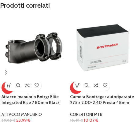
Prodotti correlati
-10%
-4%
Attacco manubrio Bntrgr Elite
Camera Bontrager autoriparante
Integrated Rise 7 80mm Black
27.5 x 2.00-2.40 Presta 48mm
ATTACCO MANUBRIO
COPERTONI MTB
53,99
€
10,07
€
59,99
€
10,49
€