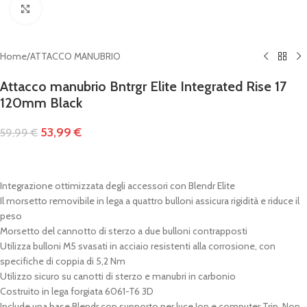
Clicca per ingrandire
Home
/
ATTACCO MANUBRIO
Attacco manubrio Bntrgr Elite Integrated Rise 17
120mm Black
53,99
€
59,99
€
Integrazione ottimizzata degli accessori con Blendr Elite
Il morsetto removibile in lega a quattro bulloni assicura rigidità e riduce il
peso
Morsetto del cannotto di sterzo a due bulloni contrapposti
Utilizza bulloni M5 svasati in acciaio resistenti alla corrosione, con
specifiche di coppia di 5,2 Nm
Utilizzo sicuro su canotti di sterzo e manubri in carbonio
Costruito in lega forgiata 6061-T6 3D
Include una base Blendr con supporto per luce Ion e computer Trip. Non