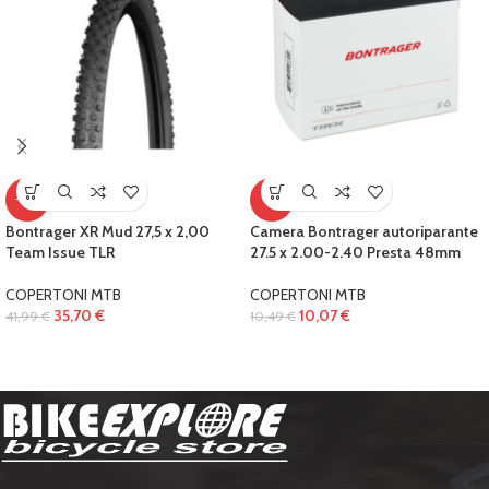
-15%
-4%
Bontrager XR Mud 27,5 x 2,00
Camera Bontrager autoriparante
Team Issue TLR
27.5 x 2.00-2.40 Presta 48mm
COPERTONI MTB
COPERTONI MTB
35,70
€
10,07
€
41,99
€
10,49
€