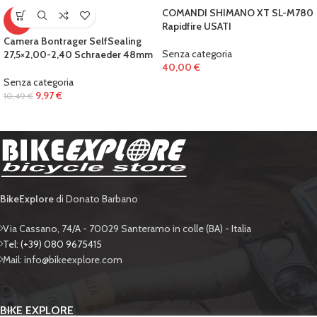
COMANDI SHIMANO XT SL-M780
-5%
Rapidfire USATI
Camera Bontrager SelfSealing
Senza categoria
27,5×2,00-2,40 Schraeder 48mm
40,00
€
Senza categoria
9,97
€
10,49
€
BikeExplore
di Donato Barbano
Via Cassano, 74/A - 70029 Santeramo in colle (BA) - Italia
Tel: (+39) 080 9675415
Mail: info@bikeexplore.com
BIKE EXPLORE