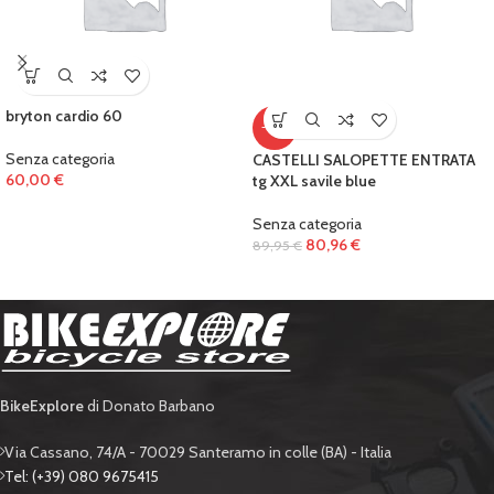
bryton cardio 60
-10%
Senza categoria
CASTELLI SALOPETTE ENTRATA
60,00
€
tg XXL savile blue
Senza categoria
80,96
€
89,95
€
BikeExplore
di Donato Barbano
Via Cassano, 74/A - 70029 Santeramo in colle (BA) - Italia
Tel: (+39) 080 9675415