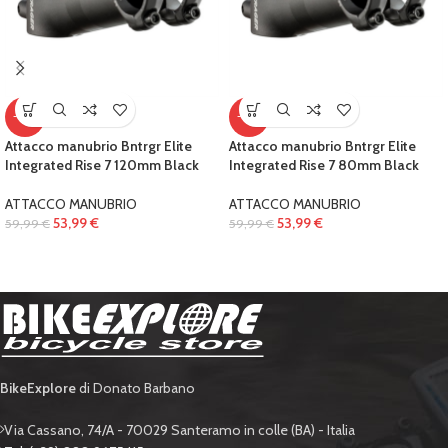
-10%
-10%
Attacco manubrio Bntrgr Elite
Attacco manubrio Bntrgr Elite
Integrated Rise 7 120mm Black
Integrated Rise 7 80mm Black
ATTACCO MANUBRIO
ATTACCO MANUBRIO
53,99
€
53,99
€
59,99
€
59,99
€
BikeExplore
di Donato Barbano
Via Cassano, 74/A - 70029 Santeramo in colle (BA) - Italia