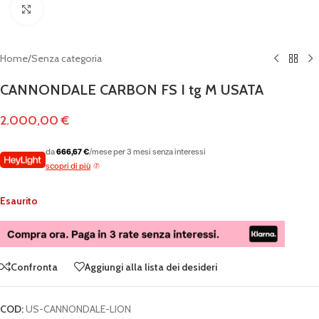
Clicca per ingrandire
Home
/
Senza categoria
CANNONDALE CARBON FS I tg M USATA
2.000,00
€
da
666,67 €
/mese per 3 mesi senza interessi
scopri di più
Esaurito
Confronta
Aggiungi alla lista dei desideri
COD:
US-CANNONDALE-LION