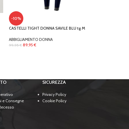
-10%
-10%
CASTELLI VELOCI
CASTELLI TIGHT DONNA SAVILE BLU tg M
ABBIGLIAMENTO
,
89,99
€
99,99
€
ABBIGLIAMENTO DONNA
89,95
€
99,95
€
RTO
SICUREZZA
perativo
Privacy Policy
ni e Consegne
Cookie Policy
 Recesso