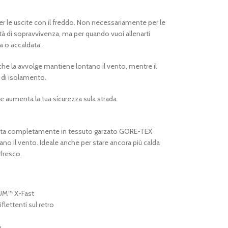
r le uscite con il freddo. Non necessariamente per le
tà di sopravvivenza, ma per quando vuoi allenarti
a o accaldata.
 la avvolge mantiene lontano il vento, mentre il
o di isolamento.
ore aumenta la tua sicurezza sula strada.
izzata completamente in tessuto garzato GORE-TEX
il vento. Ideale anche per stare ancora più calda
 fresco.
IUM™ X-Fast
iflettenti sul retro
o