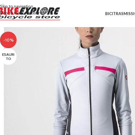
Skip to navigation
Skip to main content
BICI
TRASMISS
-10%
ESAURI
TO