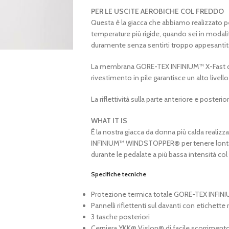
PER LE USCITE AEROBICHE COL FREDDO
Questa è la giacca che abbiamo realizzato pe
temperature più rigide, quando sei in modali
duramente senza sentirti troppo appesantit
La membrana GORE-TEX INFINIUM™ X-Fast che
rivestimento in pile garantisce un alto livell
La riflettività sulla parte anteriore e posteri
WHAT IT IS
È la nostra giacca da donna più calda real
INFINIUM™ WINDSTOPPER® per tenere lontano 
durante le pedalate a più bassa intensità col
Specifiche tecniche
Protezione termica totale GORE-TEX INFIN
Pannelli riflettenti sul davanti con etichette r
3 tasche posteriori
Cerniera YKK® Vislon® di facile scorriment