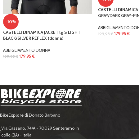
CASTELLI DINAMICA 
GRAY/DARK GRAY-PIN
-10%
ABBIGLIAMENTO DO
CASTELLI DINAMICA JACKET tg S LIGHT
179,95
€
199,95
€
BLACK/SILVER REFLEX (donna)
ABBIGLIAMENTO DONNA
179,95
€
199,95
€
BikeExplore
di Donato Barbano
Via Cassano, 74/A - 70029 Santeramo in
colle (BA) - Italia