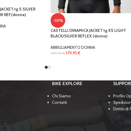
JACKET tg S SILVER
K REF(donna)
-10%
NNA
CASTELLI DINAMICA JACKET tg XS LIGHT
BLACK/SILVER REFLEX (donna)
ABBIGLIAMENTO DONNA
179,95
€
199,95
€
BIKE EXPLORE
SUPPO
Chi Siamo
Profilo O
Contatti
Spedizio
Diritto di