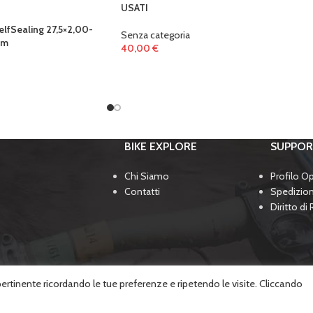
USATI
lfSealing 27,5×2,00-
Senza categoria
mm
40,00
€
BIKE EXPLORE
SUPPO
Chi Siamo
Profilo O
Contatti
Spedizio
Diritto di
 pertinente ricordando le tue preferenze e ripetendo le visite. Cliccando