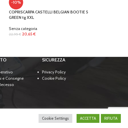
-10%
-20%
COPRISCARPA CASTELLI BELGIAN BOOTIE 5
Gruppo SRAM xx1 
GREEN tg XXL
Senza categoria
Senza categoria
1.039,
1.299,00
€
20,65
€
22,95
€
RTO
SICUREZZA
perativo
Privacy Policy
ni e Consegne
Cookie Policy
 Recesso
Cookie Settings
ACCETTA
RIFIUTA