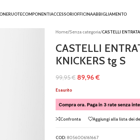
IONE
RUOTE
COMPONENTI
ACCESSORI
OFFICINA
ABBIGLIAMENTO
Home
/
Senza categoria
/
CASTELLI ENTRATA
CASTELLI ENTR
KNICKERS tg S
89,96
€
99,95
€
Esaurito
Confronta
Aggiungi alla lista dei d
COD:
8056006161667