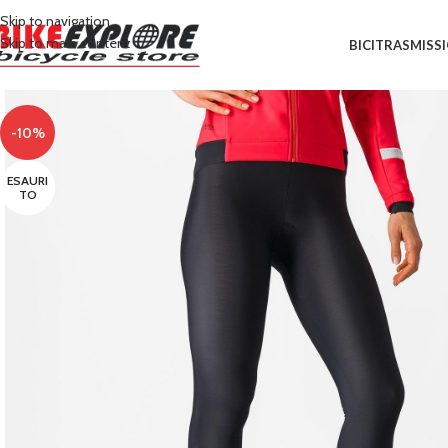
Skip to navigation
Skip to main content
BICI
TRASMISS
-10%
ESAURI
TO