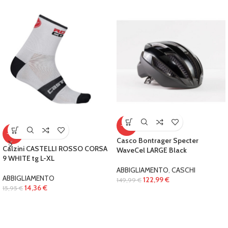
-18%
-10%
Casco Bontrager Specter
Calzini CASTELLI ROSSO CORSA
WaveCel LARGE Black
9 WHITE tg L-XL
ABBIGLIAMENTO
,
CASCHI
ABBIGLIAMENTO
122,99
€
149,99
€
14,36
€
15,95
€