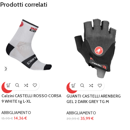
Prodotti correlati
-10%
-10%
Calzini CASTELLI ROSSO CORSA
GUANTI CASTELLI ARENBERG
9 WHITE tg L-XL
GEL 2 DARK GREY TG M
ABBIGLIAMENTO
ABBIGLIAMENTO
14,36
€
35,99
€
15,95
€
39,99
€