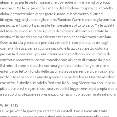
riferimento per le performance che dovrebbe offrire la miglior giacca
invernale”. Ma la Go Jacket fa a meno della fodera integrata del modello
Alpha, permettendoti di scegliere il grado di isolamento di cui hai
bisogno. Aggiungi una maglia intima Flanders Warm e una maglia termica
per portare il confort anche alle temperature sotto lo zero.|Ma le qualità
del tessuto sono soltanto il punto di partenza. Abbiamo adattato la
vestibilità in modo che sia aderente ma non eccessivamente attillata.
Questo dà alla giacca una perfetta vestibilità, completata da dettagli
come la rifinitura senza cuciture sull’orlo e la tasca sul petto colorata
provvista di cerniera. I polsini interni nascosti offrono un bel tocco di
confort e apprezzerai come impediscono al vento di entrare dai polsi.
Sul retro ci sono tre tasche con una grande striscia rifrangente che si
estende su tutto il fondo delle tasche stesse per renderti ben visibile di
notte. |Dove si colloca questa giacca nella nostra linea? Quanto al calore
che offre, è simile al modello Perfetto RoS Long Sleeve ma con un look
più studiato ed elegante, con una vestibilità leggermente più ampia e con
un grado di protezione in presenza di clima umido leggermente inferiore.
WHAT IT IS
La Go Jacket è la giacca più versatile di Castelli. Può essere utilizzata
come guscio leggero in condizioni miti o con temperature più basse