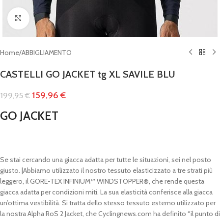
Clicca per ingrandire
Home
/
ABBIGLIAMENTO
CASTELLI GO JACKET tg XL SAVILE BLU
159,96
€
199,95
€
GO JACKET
Se stai cercando una giacca adatta per tutte le situazioni, sei nel posto
giusto. |Abbiamo utilizzato il nostro tessuto elasticizzato a tre strati più
leggero, il GORE-TEX INFINIUM™ WINDSTOPPER®, che rende questa
giacca adatta per condizioni miti. La sua elasticità conferisce alla giacca
un’ottima vestibilità. Si tratta dello stesso tessuto esterno utilizzato per
la nostra Alpha RoS 2 Jacket, che Cyclingnews.com ha definito “il punto di