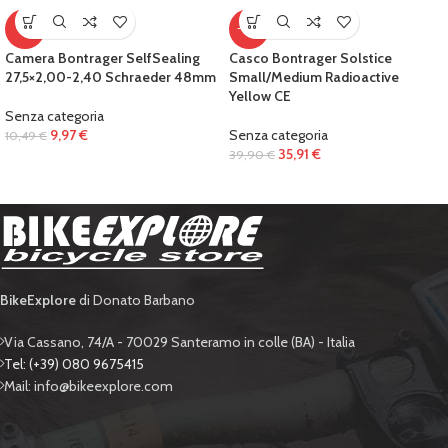
-5%
-10%
Camera Bontrager SelfSealing
Casco Bontrager Solstice
27,5×2,00-2,40 Schraeder 48mm
Small/Medium Radioactive
Yellow CE
Senza categoria
9,97
€
Senza categoria
10,49
€
35,91
€
39,90
€
BikeExplore
di Donato Barbano
Via Cassano, 74/A - 70029 Santeramo in colle (BA) - Italia
Tel: (+39) 080 9675415
Mail: info@bikeexplore.com