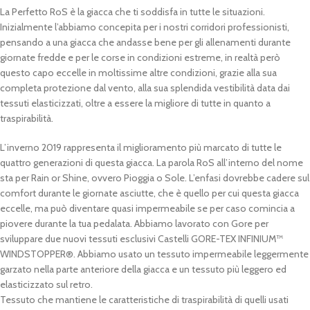
La Perfetto RoS è la giacca che ti soddisfa in tutte le situazioni.
Inizialmente l’abbiamo concepita per i nostri corridori professionisti,
pensando a una giacca che andasse bene per gli allenamenti durante
giornate fredde e per le corse in condizioni estreme, in realtà però
questo capo eccelle in moltissime altre condizioni, grazie alla sua
completa protezione dal vento, alla sua splendida vestibilità data dai
tessuti elasticizzati, oltre a essere la migliore di tutte in quanto a
traspirabilità.
L’inverno 2019 rappresenta il miglioramento più marcato di tutte le
quattro generazioni di questa giacca. La parola RoS all’interno del nome
sta per Rain or Shine, ovvero Pioggia o Sole. L’enfasi dovrebbe cadere sul
comfort durante le giornate asciutte, che è quello per cui questa giacca
eccelle, ma può diventare quasi impermeabile se per caso comincia a
piovere durante la tua pedalata. Abbiamo lavorato con Gore per
sviluppare due nuovi tessuti esclusivi Castelli GORE-TEX INFINIUM™
WINDSTOPPER®. Abbiamo usato un tessuto impermeabile leggermente
garzato nella parte anteriore della giacca e un tessuto più leggero ed
elasticizzato sul retro.
Tessuto che mantiene le caratteristiche di traspirabilità di quelli usati