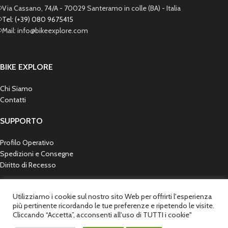
Via Cassano, 74/A - 70029 Santeramo in colle (BA) - Italia
Tel: (+39) 080 9675415
Mail: info@bikeexplore.com
BIKE EXPLORE
Chi Siamo
Contatti
SUPPORTO
Profilo Operativo
Spedizioni e Consegne
Diritto di Recesso
SICUREZZA
Utilizziamo i cookie sul nostro sito Web per offrirti l'esperienza
più pertinente ricordando le tue preferenze e ripetendo le visite.
Privacy Policy
Cliccando “Accetta”, acconsenti all'uso di TUTTI i cookie"
Cookie Policy