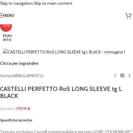
Skip to navigation
Skip to main content
MENU
-10%
ESAU
RITO
Clicca per ingrandire
Home
/
ABBIGLIAMENTO
CASTELLI PERFETTO RoS LONG SLEEVE tg L
BLACK
179,91
€
199,90
€
Specifiche tecniche
Tessuto esclusivo Castelli impermeabile e garzato GORE-TEX INFINIUM™