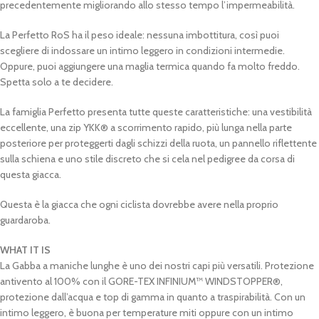
precedentemente migliorando allo stesso tempo l’impermeabilità.
La Perfetto RoS ha il peso ideale: nessuna imbottitura, così puoi
scegliere di indossare un intimo leggero in condizioni intermedie.
Oppure, puoi aggiungere una maglia termica quando fa molto freddo.
Spetta solo a te decidere.
La famiglia Perfetto presenta tutte queste caratteristiche: una vestibilità
eccellente, una zip YKK® a scorrimento rapido, più lunga nella parte
posteriore per proteggerti dagli schizzi della ruota, un pannello riflettente
sulla schiena e uno stile discreto che si cela nel pedigree da corsa di
questa giacca.
Questa è la giacca che ogni ciclista dovrebbe avere nella proprio
guardaroba.
WHAT IT IS
La Gabba a maniche lunghe è uno dei nostri capi più versatili. Protezione
antivento al 100% con il GORE-TEX INFINIUM™ WINDSTOPPER®,
protezione dall’acqua e top di gamma in quanto a traspirabilità. Con un
intimo leggero, è buona per temperature miti oppure con un intimo