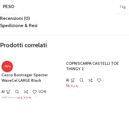
PESO
1 kg
Recensioni (0)
Spedizione & Resi
Prodotti correlati
COPRISCARPA CASTELLI TOE
-18%
THINGY 2
Casco Bontrager Specter
ABBIGLIAMENTO
WaveCel LARGE Black
16,95
€
ABBIGLIAMENTO
,
CASCHI
122,99
€
149,99
€