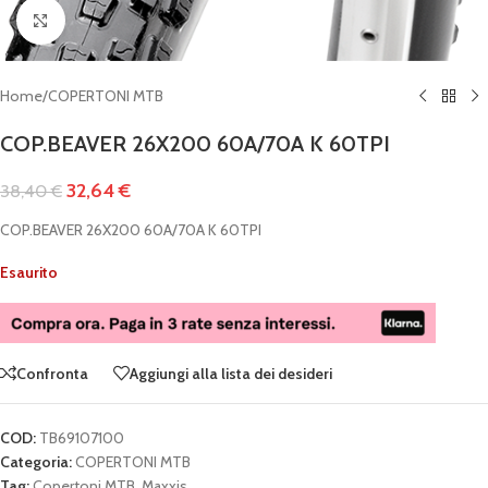
Clicca per ingrandire
Home
/
COPERTONI MTB
COP.BEAVER 26X200 60A/70A K 60TPI
32,64
€
38,40
€
COP.BEAVER 26X200 60A/70A K 60TPI
Esaurito
Confronta
Aggiungi alla lista dei desideri
COD:
TB69107100
Categoria:
COPERTONI MTB
Tag:
Copertoni MTB
,
Maxxis