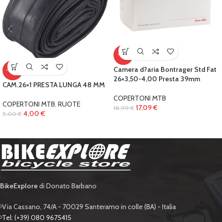
-10%
Camera d?aria Bontrager Std Fat
-20%
26×3,50-4,00 Presta 39mm
CAM.26×1 PRESTA LUNGA 48 MM
COPERTONI MTB
COPERTONI MTB
,
RUOTE
17,09
€
18,99
€
4,00
€
5,00
€
BikeExplore
di Donato Barbano
Via Cassano, 74/A - 70029 Santeramo in colle (BA) - Italia
Tel: (+39) 080 9675415