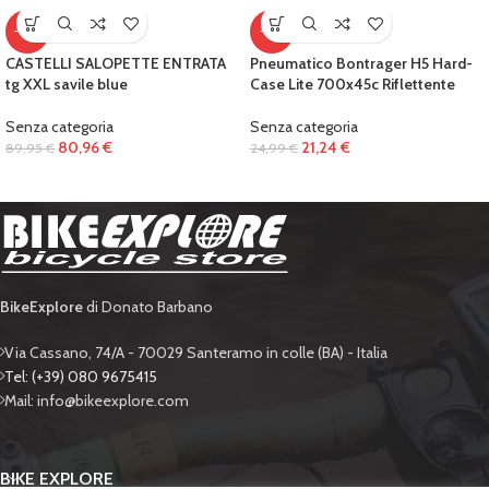
-10%
-15%
CASTELLI SALOPETTE ENTRATA
Pneumatico Bontrager H5 Hard-
tg XXL savile blue
Case Lite 700x45c Riflettente
Senza categoria
Senza categoria
80,96
€
21,24
€
89,95
€
24,99
€
BikeExplore
di Donato Barbano
Via Cassano, 74/A - 70029 Santeramo in colle (BA) - Italia
Tel: (+39) 080 9675415
Mail: info@bikeexplore.com
BIKE EXPLORE