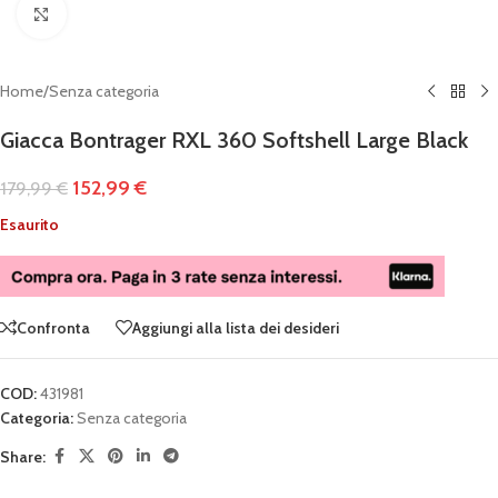
Clicca per ingrandire
Home
/
Senza categoria
Giacca Bontrager RXL 360 Softshell Large Black
152,99
€
179,99
€
Esaurito
Confronta
Aggiungi alla lista dei desideri
COD:
431981
Categoria:
Senza categoria
Share: