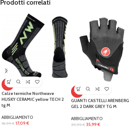
Prodotti correlati
-10%
-10%
Calze termiche Northwave
HUSKY CERAMIC yellow TECH 2
GUANTI CASTELLI ARENBERG
tg M
GEL 2 DARK GREY TG M
ABBIGLIAMENTO
ABBIGLIAMENTO
17,09
€
18,99
€
35,99
€
39,99
€