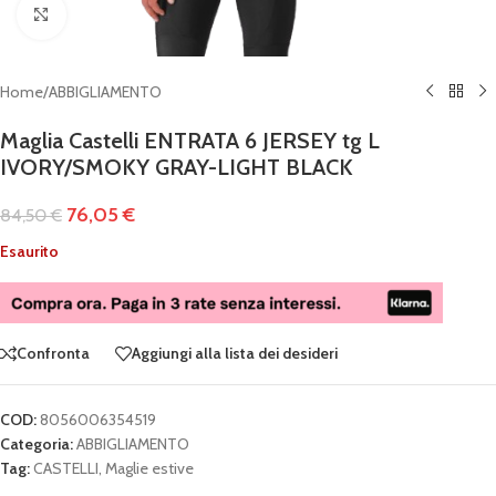
Clicca per ingrandire
Home
/
ABBIGLIAMENTO
Maglia Castelli ENTRATA 6 JERSEY tg L
IVORY/SMOKY GRAY-LIGHT BLACK
76,05
€
84,50
€
Esaurito
Confronta
Aggiungi alla lista dei desideri
COD:
8056006354519
Categoria:
ABBIGLIAMENTO
Tag:
CASTELLI
,
Maglie estive