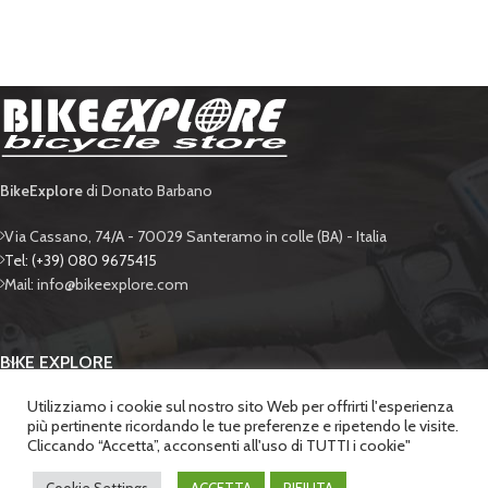
BikeExplore
di Donato Barbano
Via Cassano, 74/A - 70029 Santeramo in colle (BA) - Italia
Tel: (+39) 080 9675415
Mail: info@bikeexplore.com
BIKE EXPLORE
Utilizziamo i cookie sul nostro sito Web per offrirti l'esperienza
SUPPORTO
più pertinente ricordando le tue preferenze e ripetendo le visite.
Cliccando “Accetta”, acconsenti all'uso di TUTTI i cookie"
SICUREZZA
BIKE EXPLORE di Donato Barbano
. - P.IVA 06428650722 | POWERED BY
LABONEXT
.