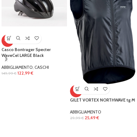
-18%
Casco Bontrager Specter
WaveCel LARGE Black
ABBIGLIAMENTO
,
CASCHI
122,99
€
149,99
€
-15%
GILET VORTEX NORTHWAVE tg M
ABBIGLIAMENTO
25,49
€
29,99
€