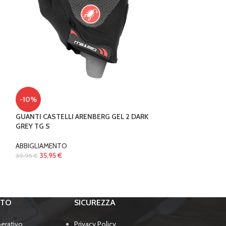
-11%
-10%
PANTALONCINO 
GUANTI CASTELLI ARENBERG GEL 2 DARK
ABBIGLIAMENTO
GREY TG S
40,04
€
44,99
€
ABBIGLIAMENTO
35,95
€
39,95
€
RTO
SICUREZZA
perativo
Privacy Policy