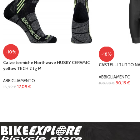
-10%
-18%
Calze termiche Northwave HUSKY CERAMIC
CASTELLI TUTTO NA
yellow TECH 2 tg M
ABBIGLIAMENTO
ABBIGLIAMENTO
90,19
€
109,99
€
17,09
€
18,99
€