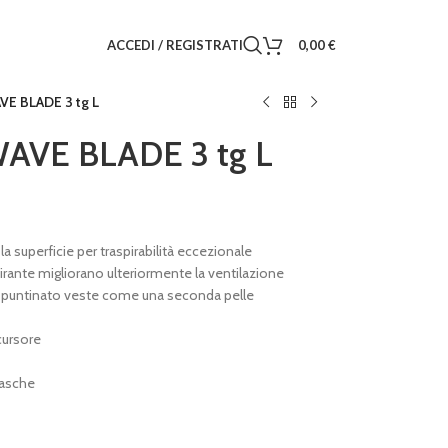
ACCEDI / REGISTRATI
0,00
€
E BLADE 3 tg L
VE BLADE 3 tg L
a superficie per traspirabilità eccezionale
aspirante migliorano ulteriormente la ventilazione
te puntinato veste come una seconda pelle
cursore
tasche