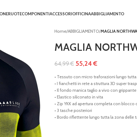
IONE
RUOTE
COMPONENTI
ACCESSORI
OFFICINA
ABBIGLIAMENTO
Home
/
ABBIGLIAMENTO
/
MAGLIA NORTHWAV
MAGLIA NORTHWA
55,24
€
64,99
€
• Tessuto con micro traforazioni lungo tutta l
• I fianchetti in rete a struttura 3D super tr
• Il fondo manica taglio a vivo con grippan
• Elastico siliconato in vita
• Zip YKK ad apertura completa con blocco 
• 3 tasche posteriori
• Bordo riflettente lungo tutta la zona delle 