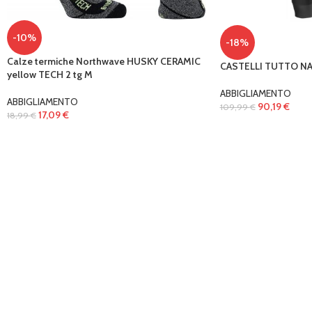
-10%
-18%
Calze termiche Northwave HUSKY CERAMIC
CASTELLI TUTTO NA
yellow TECH 2 tg M
ABBIGLIAMENTO
ABBIGLIAMENTO
90,19
€
109,99
€
17,09
€
18,99
€