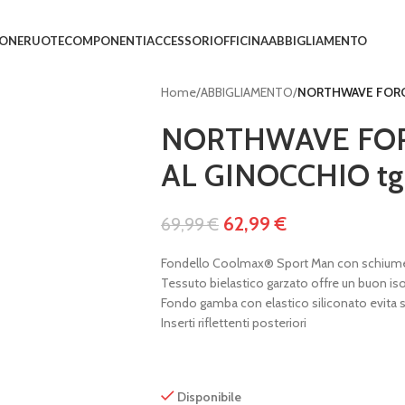
IONE
RUOTE
COMPONENTI
ACCESSORI
OFFICINA
ABBIGLIAMENTO
Home
/
ABBIGLIAMENTO
/
NORTHWAVE FORCE
NORTHWAVE FOR
AL GINOCCHIO tg
62,99
€
69,99
€
Fondello Coolmax® Sport Man con schiume a
Tessuto bielastico garzato offre un buon i
Fondo gamba con elastico siliconato evita 
Inserti riflettenti posteriori
Disponibile