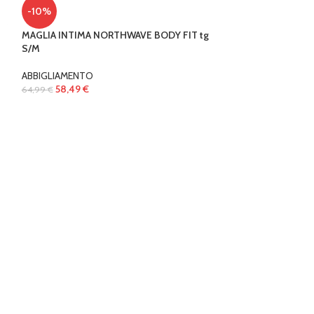
-10%
MAGLIA INTIMA NORTHWAVE BODY FIT tg
-11%
S/M
PANTALONCINO 
ABBIGLIAMENTO
58,49
€
64,99
€
ABBIGLIAMENTO
40,04
€
44,99
€