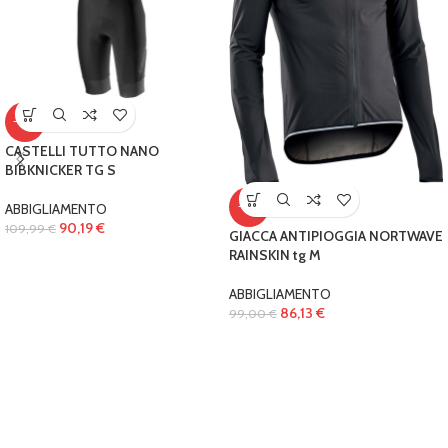
-18%
CASTELLI TUTTO NANO
BIBKNICKER TG S
ABBIGLIAMENTO
-13%
90,19
€
109,99
€
GIACCA ANTIPIOGGIA NORTWAVE
RAINSKIN tg M
ABBIGLIAMENTO
86,13
€
99,00
€