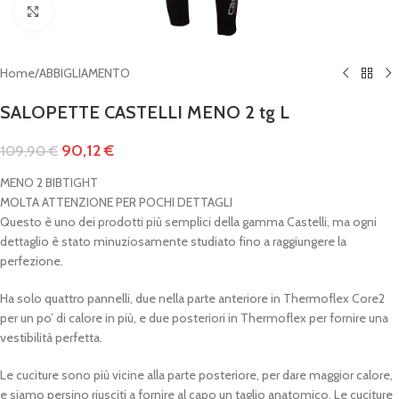
Clicca per ingrandire
Home
/
ABBIGLIAMENTO
SALOPETTE CASTELLI MENO 2 tg L
90,12
€
109,90
€
MENO 2 BIBTIGHT
MOLTA ATTENZIONE PER POCHI DETTAGLI
Questo è uno dei prodotti più semplici della gamma Castelli, ma ogni
dettaglio è stato minuziosamente studiato fino a raggiungere la
perfezione.
Ha solo quattro pannelli, due nella parte anteriore in Thermoflex Core2
per un po’ di calore in più, e due posteriori in Thermoflex per fornire una
vestibilità perfetta.
Le cuciture sono più vicine alla parte posteriore, per dare maggior calore,
e siamo persino riusciti a fornire al capo un taglio anatomico. Le cuciture