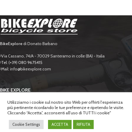
BikeExplore
di Donato Barbano
Via Cassano, 74/A - 70029 Santeramo in colle (BA) - Italia
Tel: (+39) 080 9675415
Mail: info@bikeexplore.com
BIKE EXPLORE
Utilizziamo i cookie sul nostro sito Web per offrirti l'esperienza
SUPPORTO
più pertinente ricordando le tue preferenze e ripetendo le visite.
Cliccando “Accetta”, acconsenti all'uso di TUTTI i cookie"
SICUREZZA
BIKE EXPLORE di Donato Barbano
. - P.IVA 06428650722 | POWERED BY
LABONEXT
.
Cookie Settings
ACCETTA
RIFIUTA