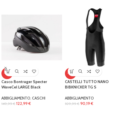
-18%
-18%
Casco Bontrager Specter
CASTELLI TUTTO NANO
WaveCel LARGE Black
BIBKNICKER TG S
ABBIGLIAMENTO
,
CASCHI
ABBIGLIAMENTO
122,99
€
90,19
€
149,99
€
109,99
€