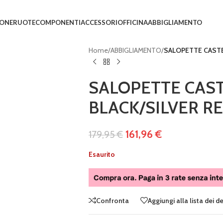
IONE
RUOTE
COMPONENTI
ACCESSORI
OFFICINA
ABBIGLIAMENTO
Home
/
ABBIGLIAMENTO
/
SALOPETTE CASTE
SALOPETTE CAST
BLACK/SILVER RE
161,96
€
179,95
€
Esaurito
Confronta
Aggiungi alla lista dei d