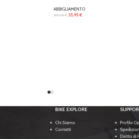
ABBIGLIAMENTO
35,95
€
39,95
€
BIKE EXPLORE
SUPPO
Chi Siamo
Profilo O
Contatti
Spedizio
Diritto di