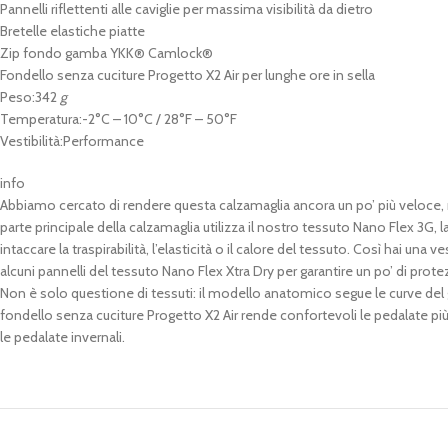
Pannelli riflettenti alle caviglie per massima visibilità da dietro
Bretelle elastiche piatte
Zip fondo gamba YKK® Camlock®
Fondello senza cuciture Progetto X2 Air per lunghe ore in sella
Peso:
342
g
Temperatura:
-2°C – 10°C / 28°F – 50°F
Vestibilità:
Performance
info
Abbiamo cercato di rendere questa calzamaglia ancora un po’ più veloce, m
parte principale della calzamaglia utilizza il nostro tessuto Nano Flex 3G
intaccare la traspirabilità, l’elasticità o il calore del tessuto. Così hai u
alcuni pannelli del tessuto Nano Flex Xtra Dry per garantire un po’ di protez
Non è solo questione di tessuti: il modello anatomico segue le curve del 
fondello senza cuciture Progetto X2 Air rende confortevoli le pedalate più 
le pedalate invernali.