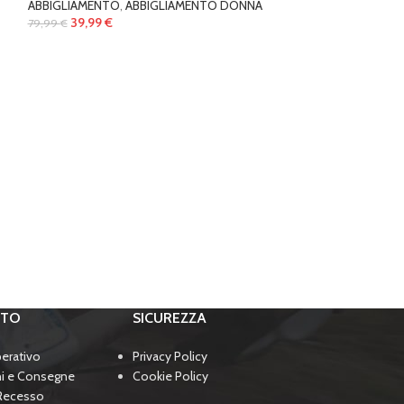
ABBIGLIAMENTO
,
ABBIGLIAMENTO DONNA
39,99
€
79,99
€
RTO
SICUREZZA
perativo
Privacy Policy
ni e Consegne
Cookie Policy
 Recesso