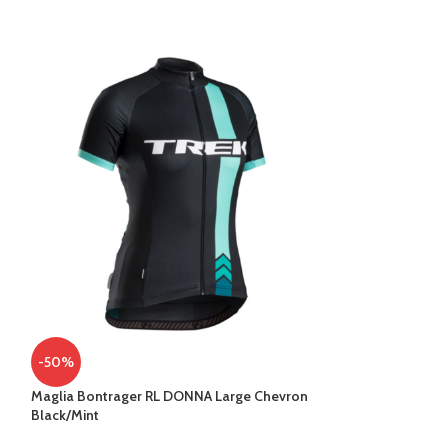
-10%
MAGLIA INTIMA 
-50%
S/M
Maglia Bontrager RL DONNA Large Chevron
ABBIGLIAMENTO
Black/Mint
58,49
€
64,99
€