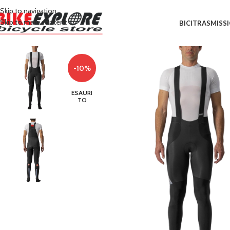
Skip to navigation
Skip to main content
BICI
TRASMISS
-10%
ESAURI
TO