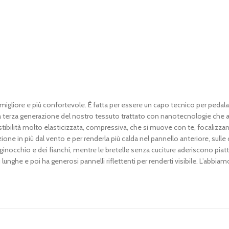
igliore e più confortevole. È fatta per essere un capo tecnico per pedalar
, la terza generazione del nostro tessuto trattato con nanotecnologie che a
na vestibilità molto elasticizzata, compressiva, che si muove con te, focaliz
ione in più dal vento e per renderla più calda nel pannello anteriore, sulle c
ginocchio e dei fianchi, mentre le bretelle senza cuciture aderiscono piat
lunghe e poi ha generosi pannelli riflettenti per renderti visibile. L’abbia