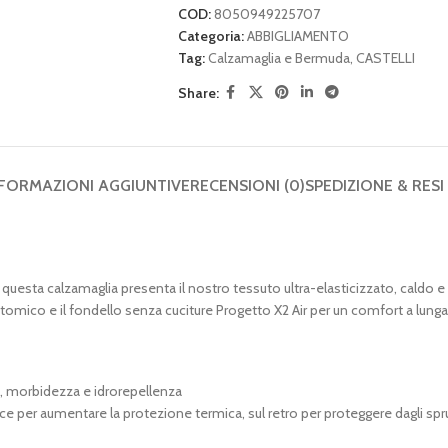
COD:
8050949225707
Categoria:
ABBIGLIAMENTO
Tag:
Calzamaglia e Bermuda
,
CASTELLI
Share:
FORMAZIONI AGGIUNTIVE
RECENSIONI (0)
SPEDIZIONE & RESI
, questa calzamaglia presenta il nostro tessuto ultra-elasticizzato, caldo e
anatomico e il fondello senza cuciture Progetto X2 Air per un comfort a lunga
à, morbidezza e idrorepellenza
sce per aumentare la protezione termica, sul retro per proteggere dagli spru