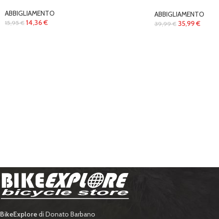
ABBIGLIAMENTO
ABBIGLIAMENTO
14,36
€
35,99
€
15,95
€
39,99
€
BikeExplore
di Donato Barbano