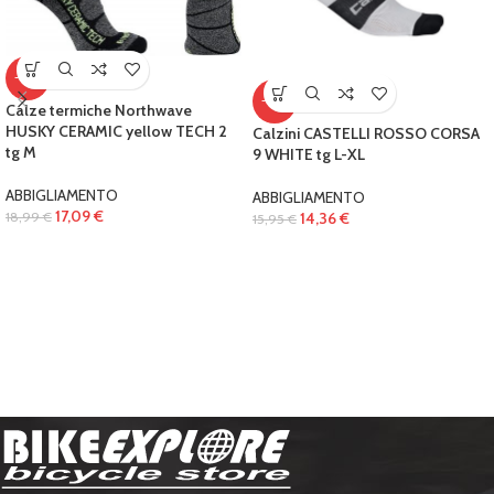
-10%
-10%
Calze termiche Northwave
HUSKY CERAMIC yellow TECH 2
Calzini CASTELLI ROSSO CORSA
tg M
9 WHITE tg L-XL
ABBIGLIAMENTO
ABBIGLIAMENTO
17,09
€
18,99
€
14,36
€
15,95
€