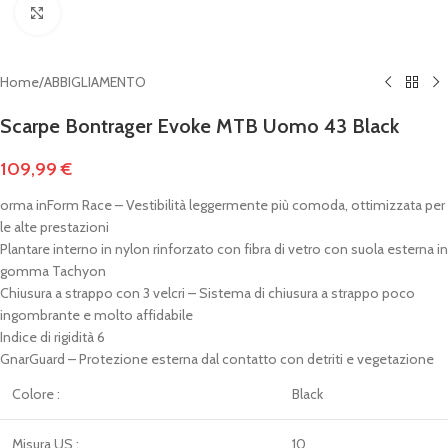
Clicca per ingrandire
Home
/
ABBIGLIAMENTO
Scarpe Bontrager Evoke MTB Uomo 43 Black
109,99
€
orma inForm Race – Vestibilità leggermente più comoda, ottimizzata per
le alte prestazioni
Plantare interno in nylon rinforzato con fibra di vetro con suola esterna in
gomma Tachyon
Chiusura a strappo con 3 velcri – Sistema di chiusura a strappo poco
ingombrante e molto affidabile
Indice di rigidità 6
GnarGuard – Protezione esterna dal contatto con detriti e vegetazione
Colore :
Black
Misura US :
10