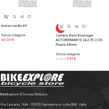
bryton cardio 60
-5%
Senza categoria
Camera d’aria Bontrager
60,00
€
AUTORIPARANTE 26×1,75-2,125
Presta 48mm
Senza categoria
9,97
€
10,49
€
BikeExplore
di Donato Barbano
Via Cassano, 74/A - 70029 Santeramo in colle (BA) - Italia