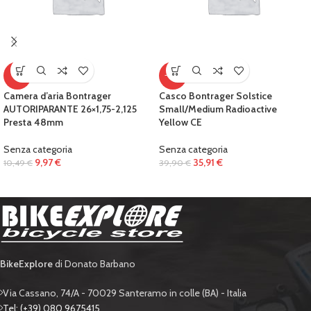
-5%
-10%
Camera d’aria Bontrager
Casco Bontrager Solstice
AUTORIPARANTE 26×1,75-2,125
Small/Medium Radioactive
Presta 48mm
Yellow CE
Senza categoria
Senza categoria
9,97
€
35,91
€
10,49
€
39,90
€
BikeExplore
di Donato Barbano
Via Cassano, 74/A - 70029 Santeramo in colle (BA) - Italia
Tel: (+39) 080 9675415