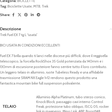
Categoria:
BICICLETTE
Tag:
Biciclette Usate
,
MTB
,
Trek
Share:
Descrizione
Trek Fuel EX 7 tg L “usata”
BICI USATA IN CONDIZIONI ECCELLENTI
Fuel EX 7 brilla quando ti lanci nelle discese più difficili, dove il reggisella
telescopico, la forcella RockShox 35 Gold potenziata da 140mm e i
130mm di escursione posteriore fanno sentire tutto il loro contributo.
Un leggero telaio in alluminio, ruote Tubeless Ready e una affidabile
trasmissione SRAM NX Eagle 1×12 rendono questo prodotto una
fantastica mountain bike full suspension polivalente.
Alluminio Alpha Platinum, tubo sterzo conico,
Knock Block, passaggio cavi interno Control
TELAIO
Freak, protezione tubo obliquo, ISCG 05, rocker
link in magnesio, Mino Link, ABP, Boost148,