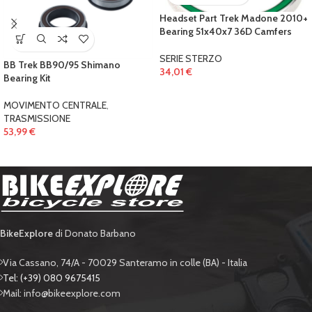
Headset Part Trek Madone 2010+
Bearing 51x40x7 36D Camfers
SERIE STERZO
BB Trek BB90/95 Shimano
34,01
€
Bearing Kit
MOVIMENTO CENTRALE
,
TRASMISSIONE
53,99
€
BikeExplore
di Donato Barbano
Via Cassano, 74/A - 70029 Santeramo in colle (BA) - Italia
Tel: (+39) 080 9675415
Mail: info@bikeexplore.com