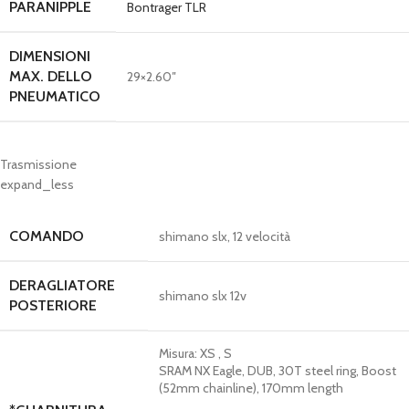
PARANIPPLE
Bontrager TLR
DIMENSIONI
MAX. DELLO
29×2.60″
PNEUMATICO
Trasmissione
expand_less
COMANDO
shimano slx, 12 velocità
DERAGLIATORE
shimano slx 12v
POSTERIORE
Misura:
XS , S
SRAM NX Eagle, DUB, 30T steel ring, Boost
(52mm chainline), 170mm length