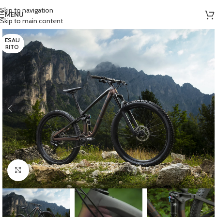
Skip to navigation
MENU
Skip to main content
ESAU
RITO
Clicca per ingrandire