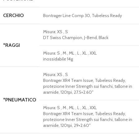
CERCHIO
Bontrager Line Comp 30, Tubeless Ready
Misura:
XS , S
DT Swiss Champion, J-Bend, Black
*RAGGI
Misura:
S , M , ML , L , XL , XXL
inossidabile 14g
Misura:
XS , S
Bontrager XR4 Team Issue, Tubeless Ready,
protezione Inner Strength sui fianchi, tallone in
aramide, 120tpi, 27.5×2.60″
*PNEUMATICO
Misura:
S , M , ML , L , XL , XXL
Bontrager XR4 Team Issue, Tubeless Ready,
protezione Inner Strength sui fianchi, tallone in
aramide, 120tpi, 29×2.60″