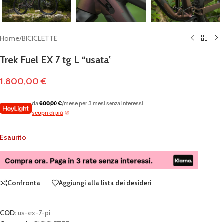
Home
/
BICICLETTE
Trek Fuel EX 7 tg L “usata”
1.800,00
€
da
600,00 €
/mese per 3 mesi senza interessi
scopri di più
Esaurito
Confronta
Aggiungi alla lista dei desideri
COD:
us-ex-7-pi