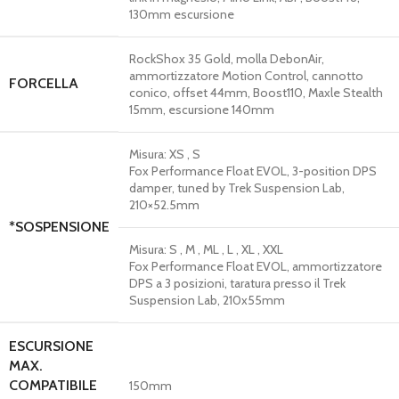
130mm escursione
RockShox 35 Gold, molla DebonAir,
ammortizzatore Motion Control, cannotto
FORCELLA
conico, offset 44mm, Boost110, Maxle Stealth
15mm, escursione 140mm
Misura:
XS , S
Fox Performance Float EVOL, 3-position DPS
damper, tuned by Trek Suspension Lab,
210×52.5mm
*SOSPENSIONE
Misura:
S , M , ML , L , XL , XXL
Fox Performance Float EVOL, ammortizzatore
DPS a 3 posizioni, taratura presso il Trek
Suspension Lab, 210x55mm
ESCURSIONE
MAX.
COMPATIBILE
150mm