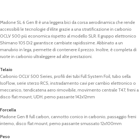
Madone SL 6 Gen 8 è una leggera bici da corsa aerodinamica che rende
accessibili le tecnologie d’élite grazie a una stratificazione in carbonio
OCLV 500 più economica rispetto al modello SLR. Il gruppo elettronico
Shimano 105 Di2 garantisce cambiate rapidissime. Abbinato a un
manubrio in lega, permette di contenere il prezzo. Inoltre, è completa di
ruote in carbonio ultraleggere ad alte prestazioni.
Telaio
Carbonio OCLV 500 Series, profili dei tubi Full System Foil, tubo sella
IsoFlow, serie sterzo RCS, instradamento cavi per cambio elettronico o
meccanico, tendicatena aero rimovibile, movimento centrale T47, freni a
disco flat mount, UDH, perno passante 142x12mm
Forcella
Madone Gen 8 full carbon, cannotto conico in carbonio, passaggio freni
interno, disco flat mount, perno passante smussato 12x100mm
Peso