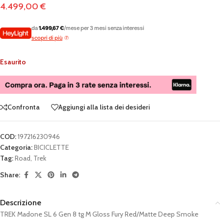
4.499,00
€
da
1.499,67 €
/mese per 3 mesi senza interessi
scopri di più
Esaurito
Confronta
Aggiungi alla lista dei desideri
COD:
197216230946
Categoria:
BICICLETTE
Tag:
Road
,
Trek
Share:
Descrizione
TREK Madone SL 6 Gen 8 tg M Gloss Fury Red/Matte Deep Smoke