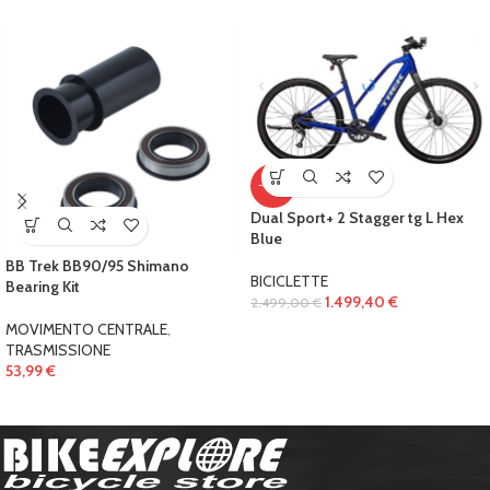
-40%
Dual Sport+ 2 Stagger tg L Hex
Blue
BB Trek BB90/95 Shimano
BICICLETTE
Bearing Kit
1.499,40
€
2.499,00
€
MOVIMENTO CENTRALE
,
TRASMISSIONE
53,99
€