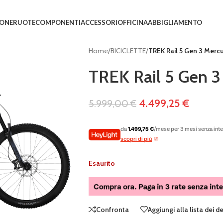
IONE
RUOTE
COMPONENTI
ACCESSORI
OFFICINA
ABBIGLIAMENTO
Home
/
BICICLETTE
/
TREK Rail 5 Gen 3 Mercu
TREK Rail 5 Gen 3
4.499,25
€
5.999,00
€
da
1.499,75 €
/mese per 3 mesi senza inte
scopri di più
Esaurito
Confronta
Aggiungi alla lista dei d