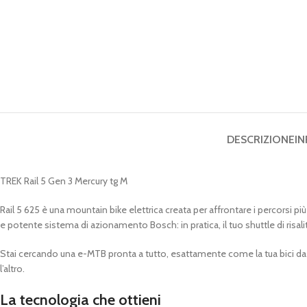
DESCRIZIONE
IN
TREK Rail 5 Gen 3 Mercury tg M
Rail 5 625 è una mountain bike elettrica creata per affrontare i percorsi più
e potente sistema di azionamento Bosch: in pratica, il tuo shuttle di risalit
Stai cercando una e-MTB pronta a tutto, esattamente come la tua bici da t
l’altro.
La tecnologia che ottieni