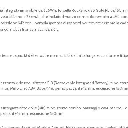
ria integrata rimovibile da 625Wh, forcella RockShox 35 Gold RL da 160m
re velocità fino a 25km/h, che include il nuovo comando remoto a LED con
trasmissione 1×12 con un’ampia gamma di rapporti per trovare sempre la cade
er con robusti pneumatici da 2.6″.
esse capacità delle nostre normali bici da trail a lunga escursione e ti ripo
rizzontale ricurvo, sistema RIB (Removable Integrated Battery), tubo ster
 Armor, Mino Link, ABP, Boost148, perno passante 12mm, escursione 150m
ia integrata rimovibile (RIB), tubo sterzo conico, passaggio cavi interno Co
no passante 12mm, escursione 150mm
ir, ammortizzatore Motion Control, bloccaggio, cannotto conico, offs