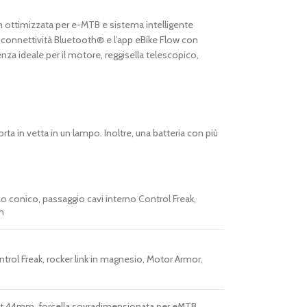
m ottimizzata per e-MTB e sistema intelligente
 connettività Bluetooth® e l’app eBike Flow con
nza ideale per il motore, reggisella telescopico,
rta in vetta in un lampo. Inoltre, una batteria con più
zo conico, passaggio cavi interno Control Freak,
m
ntrol Freak, rocker link in magnesio, Motor Armor,
et 44mm, forcella sovradimensionata per eMTB,