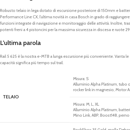
Robusto telaio in lega dotato di escursione posteriore di 150mm e batte
Performance Line CX, l’ultima novità in casa Bosch in grado di raggiunge
funzioni integrate di navigazione e monitoraggio delle attività. Inoltre, 
potenti freni a 4 pistoncini per la massima sicurezza in discesa e ruote 29
L’ultima parola
Rail 5 625 è la nostra e-MTB a lunga escursione più conveniente. Vanta le st
capacità significa più tempo sul trail.
Misura:
S
Alluminio Alpha Platinum, tubo o
rocker link in magnesio, Motor
TELAIO
Misura:
M, L, XL
Alluminio Alpha Platinum, batter
Mino Link, ABP, Boost148, per
RockShox 35 Gold, molla DebonA