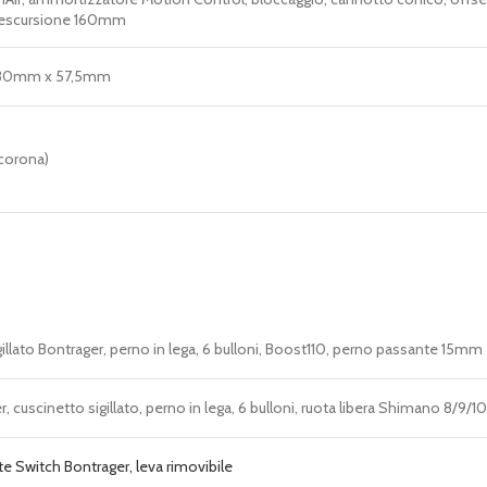
, escursione 160mm
 230mm x 57,5mm
corona)
illato Bontrager, perno in lega, 6 bulloni, Boost110, perno passante 15mm
, cuscinetto sigillato, perno in lega, 6 bulloni, ruota libera Shimano 8/
e Switch Bontrager, leva rimovibile