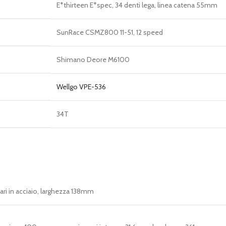
E*thirteen E*spec, 34 denti lega, linea catena 55mm
SunRace CSMZ800 11-51, 12 speed
Shimano Deore M6100
Wellgo VPE-536
34T
ari in acciaio, larghezza 138mm