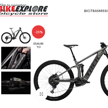
Skip to navigation
Skip to main content
BICI
TRASMISS
-25%
ESAURI
TO
Clicca per ingrandire