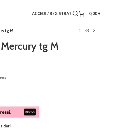
ACCEDI / REGISTRATI
0,00
€
ry tg M
 Mercury tg M
ressi
esideri