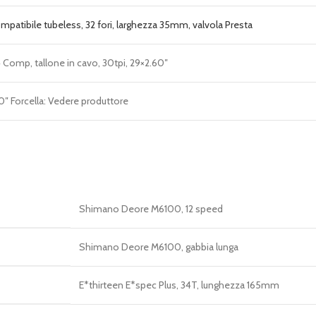
mpatibile tubeless, 32 fori, larghezza 35mm, valvola Presta
 Comp, tallone in cavo, 30tpi, 29×2.60″
0″ Forcella: Vedere produttore
Shimano Deore M6100, 12 speed
Shimano Deore M6100, gabbia lunga
E*thirteen E*spec Plus, 34T, lunghezza 165mm