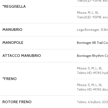
TranzX JD-YSP18, es
*REGGISELLA
Misura:
M, L, XL
TranzX JD-YSP18, es
MANUBRIO
Lega Bontrager, 31,
MANOPOLE
Bontrager XR Trail C
ATTACCO MANUBRIO
Bontrager Rhythm Co
Misura:
S, M, L, XL
Tektro HD-M745 hydra
*FRENO
Misura:
S, M, L, XL
Tektro HD-M745 disco
ROTORE FRENO
Tektro, 6 bulloni, 2