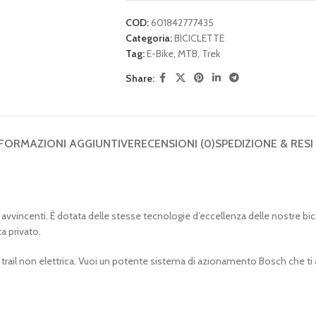
COD:
601842777435
Categoria:
BICICLETTE
Tag:
E-Bike
,
MTB
,
Trek
Share:
FORMAZIONI AGGIUNTIVE
RECENSIONI (0)
SPEDIZIONE & RESI
 avvincenti. È dotata delle stesse tecnologie d’eccellenza delle nostre bici 
a privato.
rail non elettrica. Vuoi un potente sistema di azionamento Bosch che ti ai