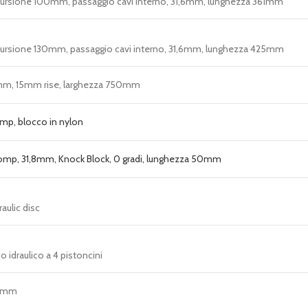
cursione 100mm, passaggio cavi interno, 31,6mm, lunghezza 361mm
cursione 130mm, passaggio cavi interno, 31,6mm, lunghezza 425mm
8mm, 15mm rise, larghezza 750mm
omp, blocco in nylon
mp, 31,8mm, Knock Block, 0 gradi, lunghezza 50mm
ulic disc
 idraulico a 4 pistoncini
03mm