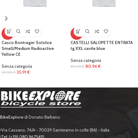
-10%
-10%
Casco Bontrager Solstice
CASTELLI SALOPETTE ENTRATA
Small/Medium Radioactive
tg XXL savile blue
Yellow CE
Senza categoria
Senza categoria
80,96
€
89,95
€
35,91
€
39,90
€
BikeExplore
di Donato Barbano
Via Cassano, 74/A - 70029 Santeramo in colle (BA) - Italia
Tel: (+39) 080 9675415