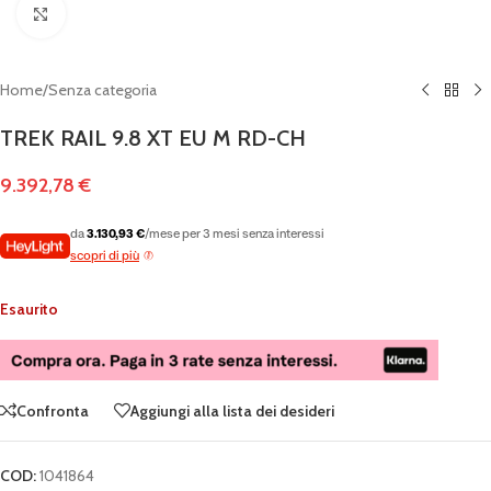
Clicca per ingrandire
Home
/
Senza categoria
TREK RAIL 9.8 XT EU M RD-CH
9.392,78
€
da
3.130,93 €
/mese per 3 mesi senza interessi
scopri di più
Esaurito
Confronta
Aggiungi alla lista dei desideri
COD:
1041864