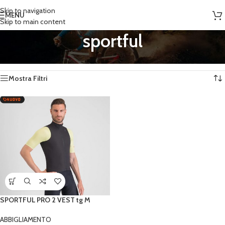
Skip to navigation
MENU
Skip to main content
sportful
Home
/
Prodotti taggati “sportful”
Visualizzazione del risultato
Mostra Filtri
SPORTFUL PRO 2 VEST tg M
ABBIGLIAMENTO