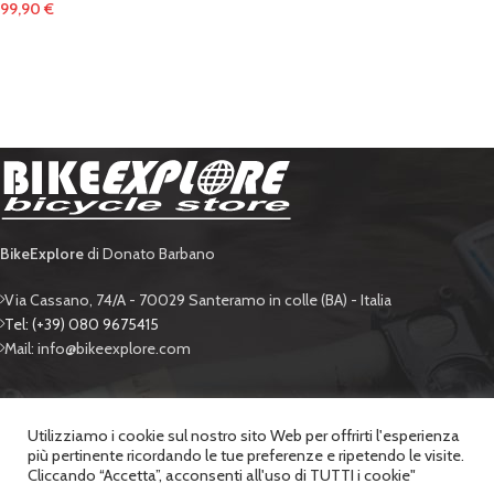
99,90
€
BikeExplore
di Donato Barbano
Via Cassano, 74/A - 70029 Santeramo in colle (BA) - Italia
Tel: (+39) 080 9675415
Mail: info@bikeexplore.com
BIKE EXPLORE
Utilizziamo i cookie sul nostro sito Web per offrirti l'esperienza
più pertinente ricordando le tue preferenze e ripetendo le visite.
SUPPORTO
Cliccando “Accetta”, acconsenti all'uso di TUTTI i cookie"