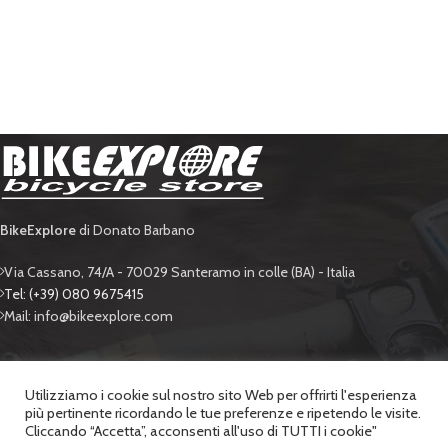
BikeExplore
di Donato Barbano
Via Cassano, 74/A - 70029 Santeramo in colle (BA) - Italia
Tel: (+39) 080 9675415
Mail: info@bikeexplore.com
BIKE EXPLORE
Utilizziamo i cookie sul nostro sito Web per offrirti l'esperienza
più pertinente ricordando le tue preferenze e ripetendo le visite.
SUPPORTO
Cliccando “Accetta”, acconsenti all'uso di TUTTI i cookie"