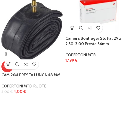
Camera Bontrager Std Fat 29 x
2,50-3,00 Presta 36mm
COPERTONI MTB
17,99
€
-20%
CAM.26×1 PRESTA LUNGA 48 MM
COPERTONI MTB
,
RUOTE
4,00
€
5,00
€