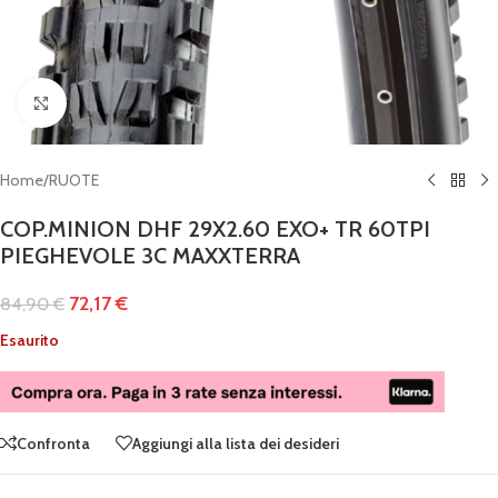
Clicca per ingrandire
Home
/
RUOTE
COP.MINION DHF 29X2.60 EXO+ TR 60TPI
PIEGHEVOLE 3C MAXXTERRA
72,17
€
84,90
€
Esaurito
Confronta
Aggiungi alla lista dei desideri