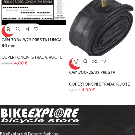
-20%
CAM.700×19/23 PRESTA LUNGA
80 mm
COPERTONCINI STRADA
,
RUOTE
4,00
€
5,00
€
-20%
CAM.700×25/32 PRESTA
COPERTONCINI STRADA
,
RUOTE
4,00
€
5,00
€
BikeExplore
di Donato Barbano