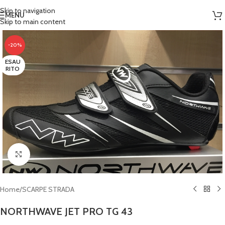
Skip to navigation
MENU
Skip to main content
-20%
ESAU
RITO
Clicca per ingrandire
Home
/
SCARPE STRADA
NORTHWAVE JET PRO TG 43