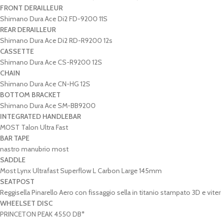
FRONT DERAILLEUR
Shimano Dura Ace Di2 FD-9200 11S
REAR DERAILLEUR
Shimano Dura Ace Di2 RD-R9200 12s
CASSETTE
Shimano Dura Ace CS-R9200 12S
CHAIN
Shimano Dura Ace CN-HG 12S
BOTTOM BRACKET
Shimano Dura Ace SM-BB9200
INTEGRATED HANDLEBAR
MOST Talon Ultra Fast
BAR TAPE
nastro manubrio most
SADDLE
Most Lynx Ultrafast Superflow L Carbon Large 145mm
SEATPOST
Reggisella Pinarello Aero con fissaggio sella in titanio stampato 3D e viteri
WHEELSET DISC
PRINCETON PEAK 4550 DB*