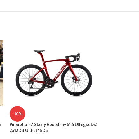
-8%
TREK Checkpoint 
-16%
BICICLETTE
Pinarello F7 Starry Red Shiny 51,5 Ultegra Di2
B
1.222,
1.329,00
€
2x12DB UltFst45DB