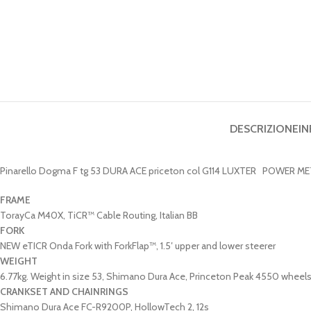
DESCRIZIONE
IN
Pinarello Dogma F tg 53 DURA ACE priceton col G114 LUXTER POWER M
FRAME
TorayCa M40X, TiCR™ Cable Routing, Italian BB
FORK
NEW eTICR Onda Fork with ForkFlap™, 1.5′ upper and lower steerer
WEIGHT
6.77kg. Weight in size 53, Shimano Dura Ace, Princeton Peak 4550 wheels
CRANKSET AND CHAINRINGS
Shimano Dura Ace FC-R9200P, HollowTech 2, 12s