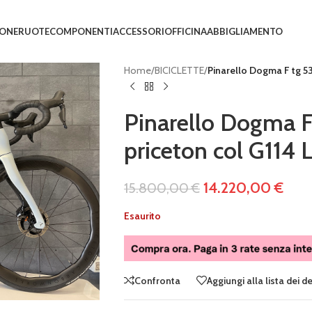
IONE
RUOTE
COMPONENTI
ACCESSORI
OFFICINA
ABBIGLIAMENTO
Home
/
BICICLETTE
/
Pinarello Dogma F tg 5
Pinarello Dogma 
priceton col G11
14.220,00
€
15.800,00
€
Esaurito
Confronta
Aggiungi alla lista dei d