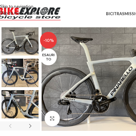
Skip to navigation
Skip to main content
BICI
TRASMISS
-10%
ESAURI
TO
Clicca per ingrandire