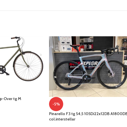
p-Over tg M
-5%
Pinarello F3 tg 54,5 105Di22x12DB A1800D
col.interstellar