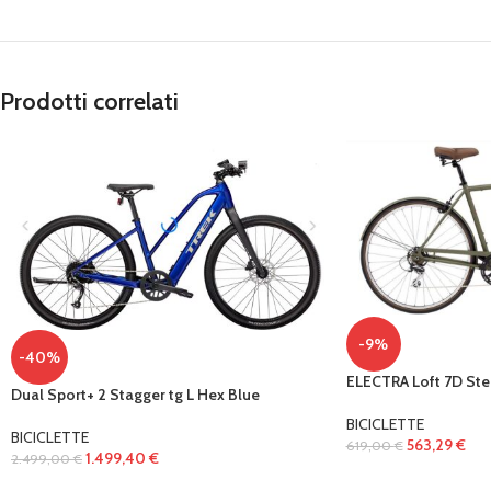
Prodotti correlati
-9%
-40%
ELECTRA Loft 7D Ste
Dual Sport+ 2 Stagger tg L Hex Blue
BICICLETTE
BICICLETTE
563,29
€
619,00
€
1.499,40
€
2.499,00
€