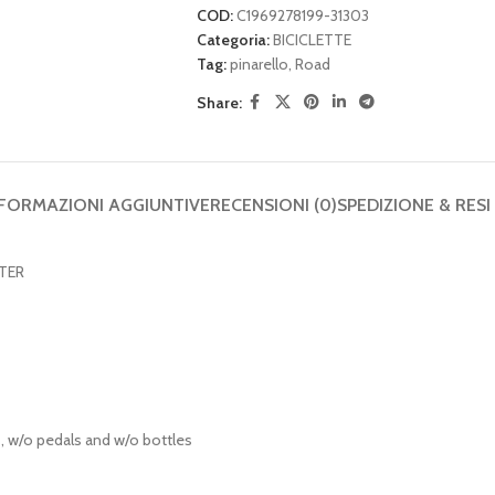
COD:
C1969278199-31303
Categoria:
BICICLETTE
Tag:
pinarello
,
Road
Share:
FORMAZIONI AGGIUNTIVE
RECENSIONI (0)
SPEDIZIONE & RESI
ETER
, w/o pedals and w/o bottles