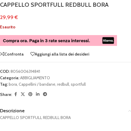
CAPPELLO SPORTFULL REDBULL BORA
29,99
€
Esaurito
Confronta
Aggiungi alla lista dei desideri
COD:
8056006314841
Categoria:
ABBIGLIAMENTO
Tag:
bora
,
Cappellini / bandane
,
redbull
,
sportfull
Share:
Descrizione
CAPPELLO SPORTFULL REDBULL BORA